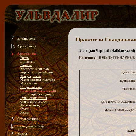
Библиотека
Правители Скандинави
Хронология
Хальвдан Черный (Hálfdan svarti)
Археология
Источник:
ПОЛУЛУГЕНДАРНЫЕ 
Битвы
Династии
Корабли
Крепости викингов
династия
Курганы и погребения
Манускрипты
Материальная культура
правление
Мифология
Общие заметки
владения
Правители Скандинавии
Протогорода и центры
Рунические камни
дата и место рождения
Стили в искусстве
Фальсификации
Флаги
дата и место смерти
Языки
Справочники
Скандинавистика
жены
Карты