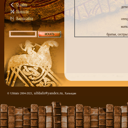
О сайте
дети
Новости
Карта сайта
отец
мать
братья, сестры
ulfdalir#yandex.ru
© Ulfdalir 2004-2021,
, Хальвдан