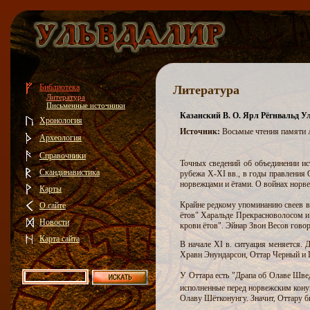
Библиотека
Литература
Литература
Письменные источники
Казанский В. О. Ярл Рёгнвальд Ул
Хронология
Источник:
Восьмые чтения памяти А
Археология
Справочники
Точных сведений об объединении ис
Скандинавистика
рубежа X-XI вв., в годы правления 
норвежцами и ётами. О войнах норвеж
Карты
Крайне редкому упоминанию свеев в 
О сайте
ётов" Харальде Прекрасноволосом и 
Новости
крови ётов". Эйнар Звон Весов говори
Карта сайта
В начале XI в. ситуация меняется. 
Хравн Энундарсон, Оттар Черный и 
У Оттара есть "Драпа об Олаве Швед
исполненные перед норвежским кону
Олаву Шётконунгу. Значит, Оттару бы