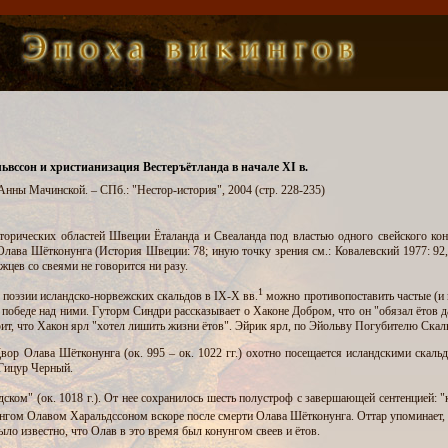
ьвссон и христианизация Вестеръётланда в начале XI в.
нны Мачинской. – СПб.: "Нестор-история", 2004 (стр. 228-235)
торических областей Швеции Ёталанда и Свеаланда под властью одного свейского кону
Олава Шётконунга (История Швеции: 78; иную точку зрения см.: Ковалевский 1977: 92
цев со свеями не говорится ни разу.
1
поэзии исландско-норвежских скальдов в IX-X вв.
можно противопоставить частые (и 
победе над ними. Гуторм Синдри рассказывает о Хаконе Добром, что он "обязал ётов 
т, что Хакон ярл "хотел лишить жизни ётов". Эйрик ярл, по Эйольву Погубителю Скальдов,
Двор Олава Шётконунга (ок. 995 – ок. 1022 гг.) охотно посещается исландскими скал
Гицур Черный.
ском" (ок. 1018 г.). От нее сохранилось шесть полустроф с завершающей сентенцией: "
нгом Олавом Харальдссоном вскоре после смерти Олава Шётконунга. Оттар упоминает, 
ло известно, что Олав в это время был конунгом свеев и ётов.