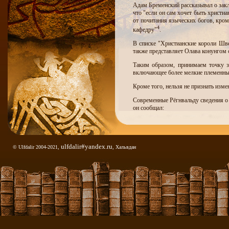
Адам Бременский рассказывал о зак
что "если он сам хочет быть христиа
от почитания языческих богов, кром
4
кафедру"
.
В списке "Христианские короли Шве
также представляет Олава конунгом с
Таким образом, принимаем точку зр
включающее более мелкие племенные
Кроме того, нельзя не признать изме
Современные Рёгнвальду сведения о н
он сообщал:
ulfdalir#yandex.ru
© Ulfdalir 2004-2021,
, Хальвдан
"И вторую, славный (Олав Трюггвас
В "Книгу с Плоского острова" (конец
6
"
Глава 332
.