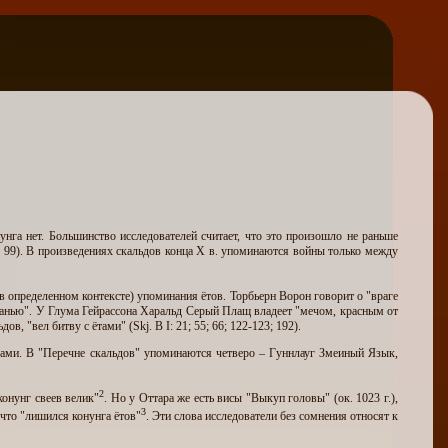
нга нет. Большинство исследователей считает, что это произошло не раньше
, 99). В произведениях скальдов конца X в. упоминаются войны только между
в определенном контексте) упоминания ётов. Торбьерн Ворон говорит о "враге
данью". У Глума Гейрассона Харальд Серый Плащ владеет "мечом, красным от
 "вел битву с ётами" (Skj. В I: 21; 55; 66; 122-123; 192).
ьдами. В "Перечне скальдов" упоминаются четверо – Гуннлауг Змеиный Язык,
2
конунг свеев велик"
. Но у Оттара же есть висы "Выкуп головы" (ок. 1023 г.),
3
что "лишился конунга ётов"
. Эти слова исследователи без сомнения относят к