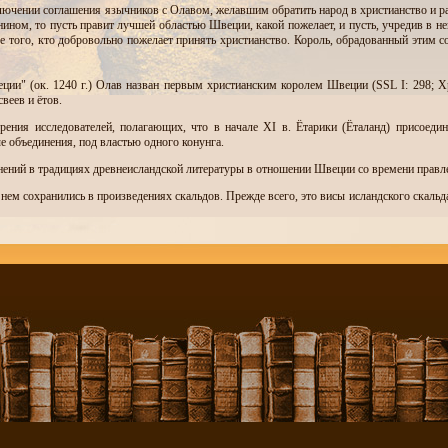
лючении соглашения язычников с Олавом, желавшим обратить народ в христианство и р
нином, то пусть правит лучшей областью Швеции, какой пожелает, и пусть, учредив в не
е того, кто добровольно пожелает принять христианство. Король, обрадованный этим с
ции" (ок. 1240 г.) Олав назван первым христианским королем Швеции (SSL I: 298; 
веев и ётов.
ения исследователей, полагающих, что в начале XI в. Ётарики (Ёталанд) присоединя
 объединения, под властью одного конунга.
нений в традициях древнеисландской литературы в отношении Швеции со времени правлен
ем сохранились в произведениях скальдов. Прежде всего, это висы исландского скальда
næst gaf sína systur
snarr búþegna harri
Ulfs feðr (vas þat) aðra
(aldrgipta) Rögnvaldi
(Skj. В. I: 230).
5
он. –
В. К.
), / Сестру дал Рёгнвальду, / Ульвова надолго / Отца осчастливил"
.
 XIV в.) входят две главы, которые можно считать своеобразным комментарием к висе, по