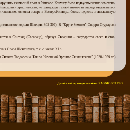
азрушить языческий храм в Уппсале. Конунгу было недвусмысленно замечено,
й церковь и христианство, не принуждает силой никого из народа отказываться
оглашением, основал вскоре в Вестеръётланде... божью церковь и епископскую
Христианские короли Швеции: 305-307). В "Круге Земном" Снорри Стурлусон
ется к Свитьод (Свеаланд), образуя Свеарики – государство свеев и ётов,
ия Олава Шётконунга, т. е. с начала XI в.
 Сигвата Тордарсона. Так во "Флоке об Эрлинге Скьяльгссоне" (1028-1029 гг.)
Дизайн сайта, создание сайта:
RAGGIO STUDIO
скольку речь в них идет о сватовстве и свадьбе Рёгнвальда.