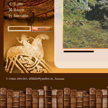
О сайте
Новости
Карта сайта
развалин...
ulfdalir#yandex.ru
© Ulfdalir 2004-2021,
, Хальвдан