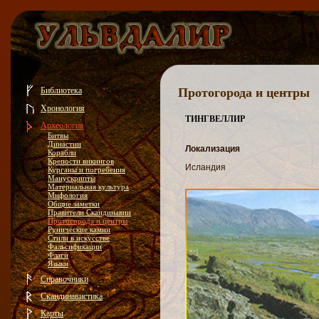
Библиотека
Протогорода и центры
Хронология
ТИНГВЕЛЛИР
Археология
Битвы
Династии
Локализация
Корабли
Крепости викингов
Исландия
Курганы и погребения
Манускрипты
Материальная культура
Мифология
Общие заметки
Правители Скандинавии
Протогорода и центры
Рунические камни
Стили в искусстве
Фальсификации
Флаги
Языки
Справочники
Скандинавистика
Карты