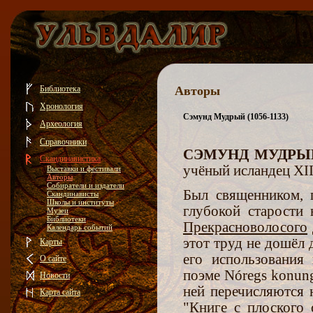
Библиотека
Авторы
Хронология
Сэмунд Мудрый (1056-1133)
Археология
Справочники
СЭМУНД МУДРЫ
Скандинавистика
учёный исландец XII
Выставки и фестивали
Авторы
Собиратели и издатели
Был священником, 
Скандинависты
Школы и институты
глубокой старости
Музеи
Библиотеки
Прекрасноволосого
Календарь событий
этот труд не дошёл
Карты
его использования
О сайте
поэме Nóregs konun
Новости
ней перечисляются 
Карта сайта
"Книге с плоского