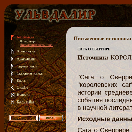
Библиотека
Письменные источники
Литература
Письменные источники
САГА О СВЕРРИРЕ
Хронология
Источник:
КОРОЛ
Археология
Справочники
Скандинавистика
"Сага о Сверри
Карты
"королевских са
О сайте
истории среднев
Новости
события последней
Карта сайта
в научной литера
Исходные данны
Сага о Сверрире. 