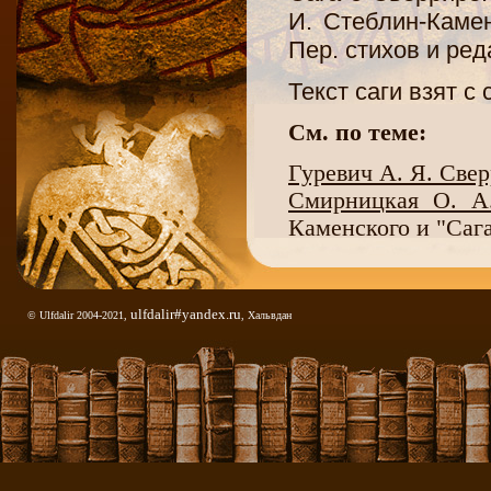
И. Стеблин-Каменс
Пер. стихов и ред
Текст саги взят с
См. по теме:
Гуревич А. Я. Свер
Смирницкая О. А.
Каменского и "Саг
Сага о Сверрире
ulfdalir#yandex.ru
© Ulfdalir 2004-2021,
, Хальвдан